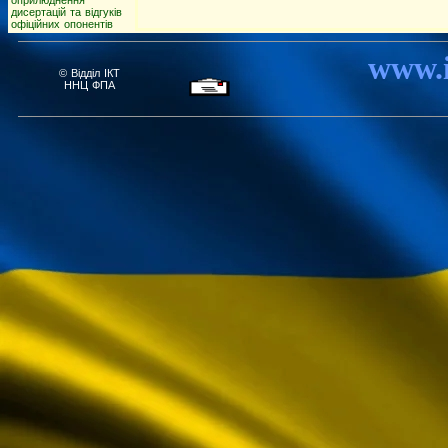
дисертацій та відгуків
офіційних опонентів
www.i
©
Відділ ІКТ
ННЦ ФПА