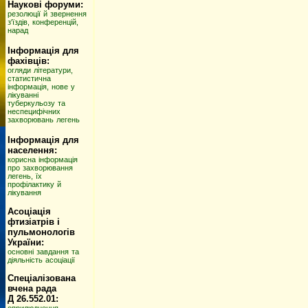
Наукові форуми:
резолюції й звернення
з'їздів, конференцій,
нарад
Інформація для
фахівців:
огляди літератури,
статистична
інформація, нове у
лікуванні
туберкульозу та
неспецифічних
захворювань легень
Інформація для
населення:
корисна інформація
про захворювання
легень, їх
профілактику й
лікування
Асоціація
фтизіатрів і
пульмонологів
України:
основні завдання та
діяльність асоціації
Спеціалізована
вчена рада
Д 26.552.01:
оприлюднення